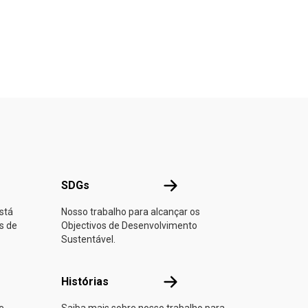
NU
SDGs
SDGs
stá
Nosso trabalho para alcançar os
s de
Objectivos de Desenvolvimento
Sustentável.
 parte
Histórias
Histórias
e
Saiba mais sobre nosso trabalho para