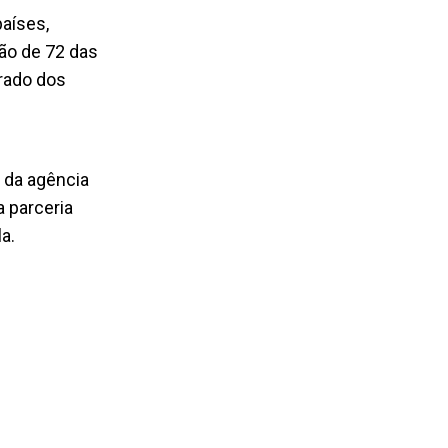
aíses,
ão de 72 das
rado dos
 da agência
a parceria
a.