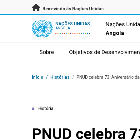
Saltar para conteúdo principal
Bem-vindo às Nações Unidas
UN Logo
Nações Unid
NAÇÕES UNIDAS
ANGOLA
Angola
Sobre
Objetivos de Desenvolvimen
Breadcrumb
Início
/
Histórias
/
PNUD celebra 73. Aniversário d
História
PNUD celebra 73