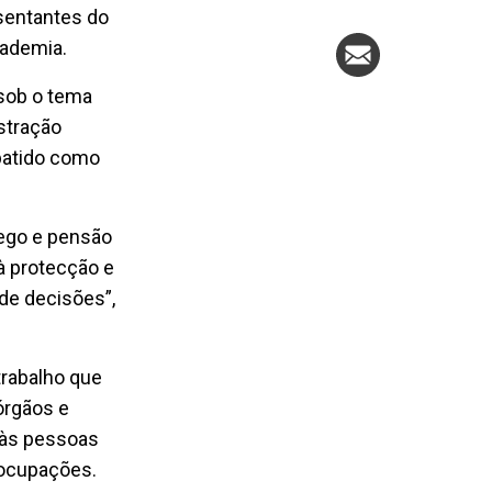
esentantes do
cademia.
 sob o tema
stração
ebatido como
rego e pensão
 à protecção e
 de decisões”,
trabalho que
órgãos e
o às pessoas
eocupações.