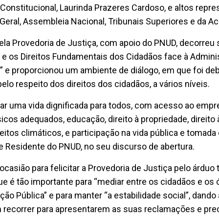
 Constitucional, Laurinda Prazeres Cardoso, e altos repr
Geral, Assembleia Nacional, Tribunais Superiores e da A
ela Provedoria de Justiça, com apoio do PNUD, decorreu
 e os Direitos Fundamentais dos Cidadãos face à Admini
s” e proporcionou um ambiente de diálogo, em que foi d
elo respeito dos direitos dos cidadãos, a vários níveis.
çar uma vida dignificada para todos, com acesso ao emp
icos adequados, educação, direito à propriedade, direito
feitos climáticos, e participação na vida pública e tomada
e Residente do PNUD, no seu discurso de abertura.
ocasião para felicitar a Provedoria de Justiça pelo árduo 
ue é tão importante para “mediar entre os cidadãos e os 
ção Pública” e para manter “a estabilidade social”, dand
m recorrer para apresentarem as suas reclamações e pr