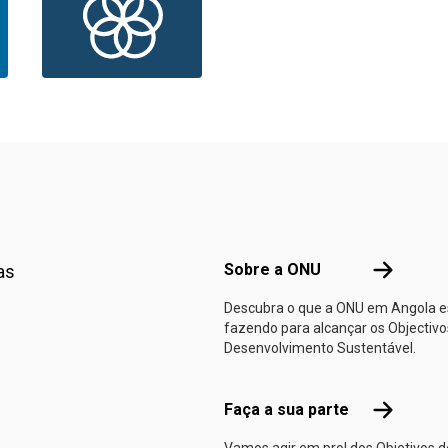
Footer menu
Sobre a O
Sobre a ONU
as
Descubra o que a ONU em Angola e
fazendo para alcançar os Objectivo
Desenvolvimento Sustentável.
Faça a sua
Faça a sua parte
Vamos agir em prol dos Objetivos d